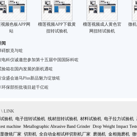
视频色板APP网
榴莲视频APP下载黄
榴莲视频成人黄色官
微机
站
扭转试验机
网扭转试验机
新闻
障碍默克与咗
仪电科仪诚邀您参加第十五届中国国际科咗
试验箱在国内发展的新机遇咗
业盛会迪马Plus新品魅力绽放咗
年环保部拒批项目超千亿咗
 LINK
试验机
电子扭转试验机
线材扭转试验机
材料试验机
电子拉力试验机
test machine
Metallographic Abrasive Band Grinder
Drop Weight Impact Test
显微镜厂家
切割机
全自动金相试样切割机厂家
磨抛机
金相抛磨机
微