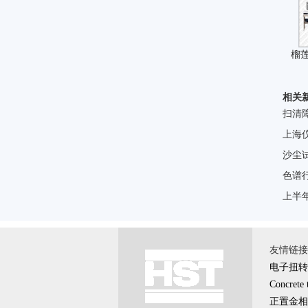
榴莲
相关
扫清
上海
沙尘
色谱行
上半
友情链接 \
电子扭转
Concrete 
正置金相