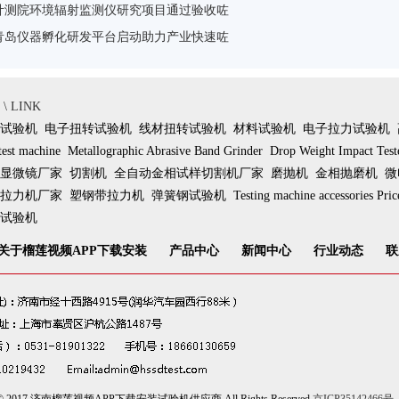
计测院环境辐射监测仪研究项目通过验收咗
青岛仪器孵化研发平台启动助力产业快速咗
 LINK
试验机
电子扭转试验机
线材扭转试验机
材料试验机
电子拉力试验机
test machine
Metallographic Abrasive Band Grinder
Drop Weight Impact Test
显微镜厂家
切割机
全自动金相试样切割机厂家
磨抛机
金相抛磨机
微
拉力机厂家
塑钢带拉力机
弹簧钢试验机
Testing machine accessories Pric
试验机
关于榴莲视频APP下载安装
产品中心
新闻中心
行业动态
联
ht © 2017 济南榴莲视频APP下载安装试验机供应商 All Rights Reserved
京ICP35142466号