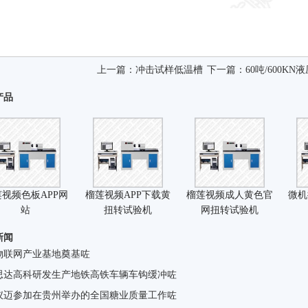
上一篇：
冲击试样低温槽
下一篇：
60吨/600K
产品
视频色板APP网
榴莲视频APP下载黄
榴莲视频成人黄色官
微机
站
扭转试验机
网扭转试验机
新闻
物联网产业基地奠基咗
思达高科研发生产地铁高铁车辆车钩缓冲咗
仪迈参加在贵州举办的全国糖业质量工作咗