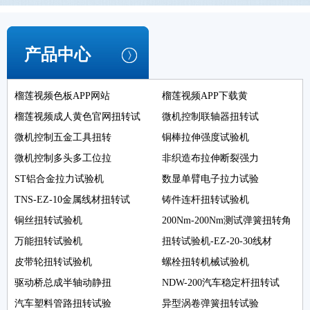
产品中心
榴莲视频色板APP网站
榴莲视频APP下载黄
榴莲视频成人黄色官网扭转试
微机控制联轴器扭转试
微机控制五金工具扭转
铜棒拉伸强度试验机
微机控制多头多工位拉
非织造布拉伸断裂强力
ST铝合金拉力试验机
数显单臂电子拉力试验
TNS-EZ-10金属线材扭转试
铸件连杆扭转试验机
铜丝扭转试验机
200Nm-200Nm测试弹簧扭转角
万能扭转试验机
扭转试验机-EZ-20-30线材
皮带轮扭转试验机
螺栓扭转机械试验机
驱动桥总成半轴动静扭
NDW-200汽车稳定杆扭转试
汽车塑料管路扭转试验
异型涡卷弹簧扭转试验