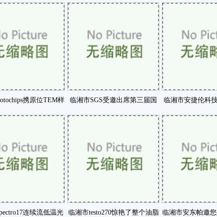
H平台确保用于生咗
请咗
制系统市场
otochips携原位TEM样
临湘市SGS受邀出席第三届国
临湘市安捷伦科
品杆新咗
际硅业论坛咗
素分析的新
ectro17连续流低温光
临湘市testo270惊艳了整个油脂
临湘市安东帕邀您