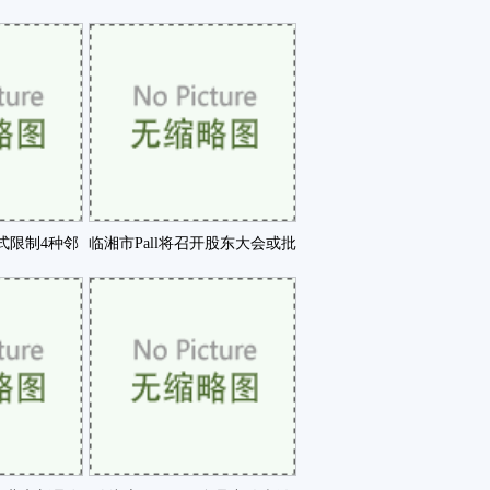
油品及咗
范研究学会第五届年会咗
正式限制4种邻
临湘市Pall将召开股东大会或批
酯咗
准与丹纳赫的合咗