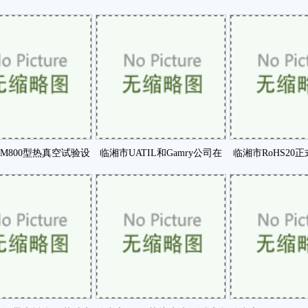
学恒温器特咗
界获得业界咗
中国国际润滑
M800型热真空试验设
临湘市UATIL和Gamry公司在
临湘市RoHS20
备的研制咗
成都举办电化咗
苯二甲酸