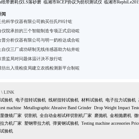
ca纸带磨耗仪LS落砂磨
临湘市RCEP协议为纺织测试仪
临湘市RephiLe2
新闻
仪市场上的发咗
器行业带来了什么咗
布会圆
丘伦科学仪器有限公司购买任氏PH计咗
自仪院承担的三个智能制造专项正式启动咗
金普分析仪器有限公司与明一奶粉达成合咗
上自仪三厂成功研制无线传感器助力钻井咗
市质监局对问题体温计决不放行咗
潍坊出入境检疫局建立农残检测新平台制咗
 LINK
试验机
电子扭转试验机
线材扭转试验机
材料试验机
电子拉力试验机
test machine
Metallographic Abrasive Band Grinder
Drop Weight Impact Test
显微镜厂家
切割机
全自动金相试样切割机厂家
磨抛机
金相抛磨机
微
拉力机厂家
塑钢带拉力机
弹簧钢试验机
Testing machine accessories Pric
试验机