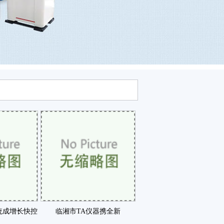
统成增长快控
临湘市TA仪器携全新