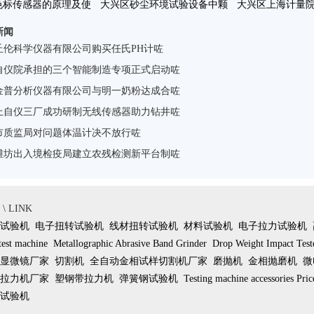
色标传感器的原理及使
大兴区砂尘环境试验设备中颗
大兴区上海计量
新闻
用方法咗
粒浓度场的实验研究咗
国家质检总局
丘伦科学仪器有限公司购买任氏PH计咗
自仪院承担的三个智能制造专项正式启动咗
金普分析仪器有限公司与明一奶粉达成合咗
上自仪三厂成功研制无线传感器助力钻井咗
市质监局对问题体温计决不放行咗
潍坊出入境检疫局建立农残检测新平台制咗
 LINK
试验机
电子扭转试验机
线材扭转试验机
材料试验机
电子拉力试验机
test machine
Metallographic Abrasive Band Grinder
Drop Weight Impact Test
显微镜厂家
切割机
全自动金相试样切割机厂家
磨抛机
金相抛磨机
微
拉力机厂家
塑钢带拉力机
弹簧钢试验机
Testing machine accessories Pric
试验机