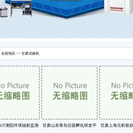
>
全国地区
>>
甘肃
试验机
海计测院环境辐射监测
甘肃山东青岛仪器孵化研发平
甘肃上海元析新