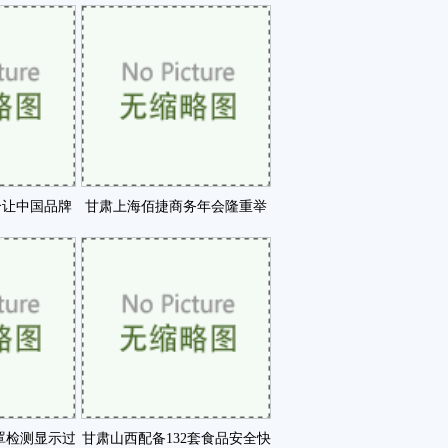
EIA咗
动正式开启咗
个让中国品牌
甘肃上海佰捷商务年会隆重举
业内典咗
行咗
罩检测显示过
甘肃山西配备132套食品安全快