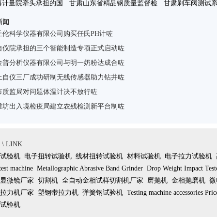
海计量院牵头承担的国
甘肃山东省精品钢质量监督检
甘肃刹车阀测试
新闻
检总局科技计划咗
验中心正在筹建咗
案咗
丘伦科学仪器有限公司购买任氏PH计咗
自仪院承担的三个智能制造专项正式启动咗
金普分析仪器有限公司与明一奶粉达成合咗
上自仪三厂成功研制无线传感器助力钻井咗
市质监局对问题体温计决不放行咗
潍坊出入境检疫局建立农残检测新平台制咗
 LINK
试验机
电子扭转试验机
线材扭转试验机
材料试验机
电子拉力试验机
test machine
Metallographic Abrasive Band Grinder
Drop Weight Impact Test
显微镜厂家
切割机
全自动金相试样切割机厂家
磨抛机
金相抛磨机
微
拉力机厂家
塑钢带拉力机
弹簧钢试验机
Testing machine accessories Pric
试验机